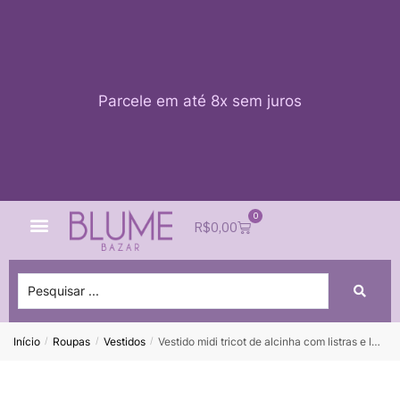
Parcele em até 8x sem juros
0
Quem Somos
Impacto Blume
Acessar conta
R$
0,00
Início
Roupas
Vestidos
Vestido midi tricot de alcinha com listras e lurex ANIMALE – M
/
/
/