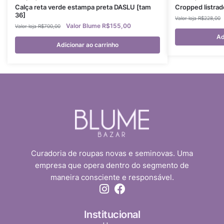
Calça reta verde estampa preta DASLU [tam
Cropped listra
36]
R$
228,00
R$
155,00
R$
700,00
Ad
Adicionar ao carrinho
Curadoria de roupas novas e seminovas. Uma
empresa que opera dentro do segmento de
maneira consciente e responsável.
Institucional