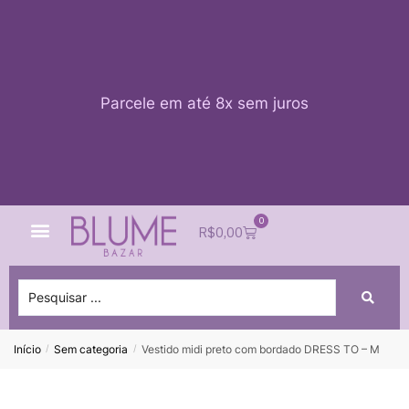
Parcele em até 8x sem juros
0
Quem Somos
Impacto Blume
Acessar conta
R$
0,00
Início
Sem categoria
Vestido midi preto com bordado DRESS TO – M
/
/