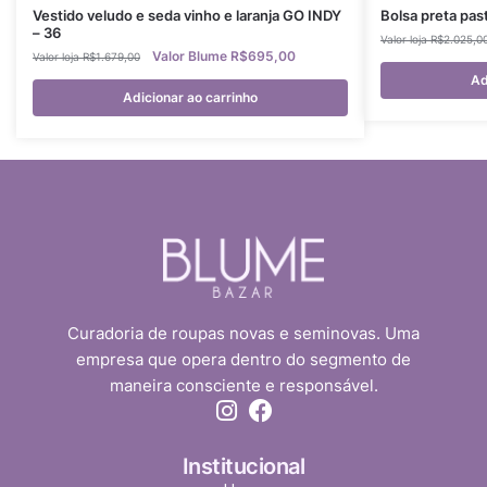
Vestido veludo e seda vinho e laranja GO INDY
Bolsa preta pa
– 36
R$
2.025,0
R$
695,00
R$
1.679,00
Ad
Adicionar ao carrinho
Curadoria de roupas novas e seminovas. Uma
empresa que opera dentro do segmento de
maneira consciente e responsável.
Institucional