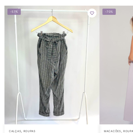
-57%
-70%
,
,
CALÇAS
ROUPAS
MACACÕES
ROUP