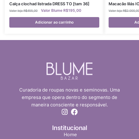
Calça clochad listrada DRESS TO [tam 36]
Macacão lilás I
R$
195,00
R$
455,00
R$
2.000,0
Adicionar ao carrinho
Ad
Curadoria de roupas novas e seminovas. Uma
empresa que opera dentro do segmento de
maneira consciente e responsável.
Institucional
Home