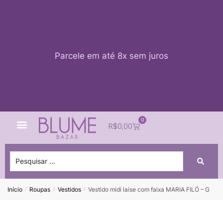
Parcele em até 8x sem juros
0
Quem Somos
Impacto Blume
Acessar conta
R$
0,00
Início
Roupas
Vestidos
Vestido midi laise com faixa MARIA FILÓ – G
/
/
/