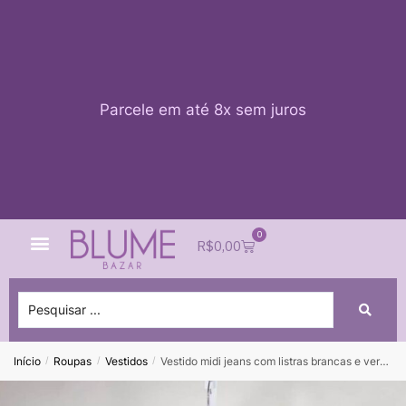
Parcele em até 8x sem juros
0
Quem Somos
Impacto Blume
Acessar conta
R$
0,00
Início
Roupas
Vestidos
Vestido midi jeans com listras brancas e vermelhas OH BOY – tam P
/
/
/