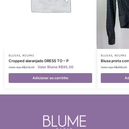
,
,
BLUSAS
ROUPAS
BLUSAS
ROUPAS
Cropped alaranjado DRESS TO – P
Blusa preta co
R$
95,00
R$
219,00
R$
498,00
Adicionar ao carrinho
Ad