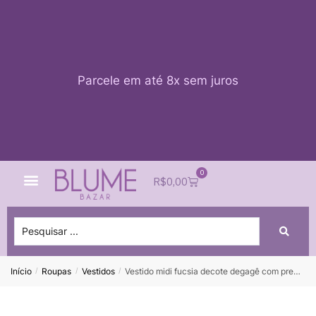
Parcele em até 8x sem juros
0
Quem Somos
Impacto Blume
Acessar conta
R$
0,00
Início
Roupas
Vestidos
Vestido midi fucsia decote degagê com pregas laterais na saia RALPH LAUREN – 40
/
/
/