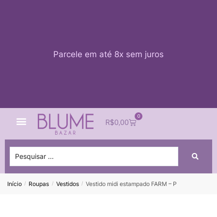
Parcele em até 8x sem juros
0
Quem Somos
Impacto Blume
Acessar conta
R$
0,00
Início
Roupas
Vestidos
Vestido midi estampado FARM – P
/
/
/