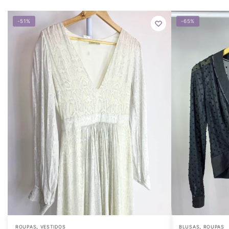
-51%
-65%
,
,
ROUPAS
VESTIDOS
BLUSAS
ROUPAS