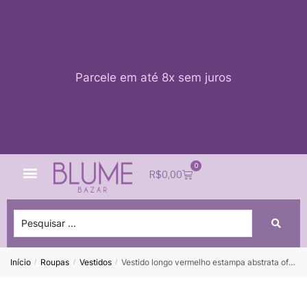
Parcele em até 8x sem juros
0
Quem Somos
Impacto Blume
Acessar conta
R$
0,00
Início
Roupas
Vestidos
Vestido longo vermelho estampa abstrata off A.BRAND – 36
/
/
/