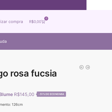
0
lizar compra
R$
0,00
juda
go rosa fucsia
R$
145,00
-51%
imento: 126cm