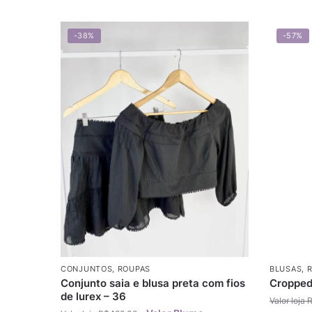
-38%
-57%
CONJUNTOS
,
ROUPAS
BLUSAS
,
Conjunto saia e blusa preta com fios
Cropped
de lurex – 36