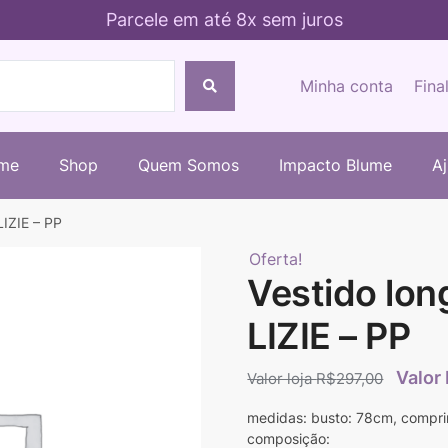
Parcele em até 8x sem juros
Minha conta
Fina
me
Shop
Quem Somos
Impacto Blume
A
LIZIE – PP
Oferta!
Vestido lon
LIZIE – PP
R$
297,00
medidas: busto: 78cm, compr
composição: