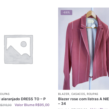
-66%
ROUPAS
BLAZER
,
CASACOS
,
ROUPAS
 alaranjado DRESS TO – P
Blazer rose com listras A N
– 34
R$
95,00
R$
219,00