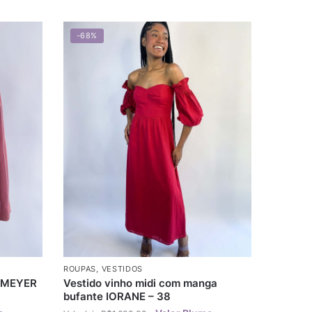
-68%
ROUPAS
,
VESTIDOS
IEMEYER
Vestido vinho midi com manga
bufante IORANE – 38