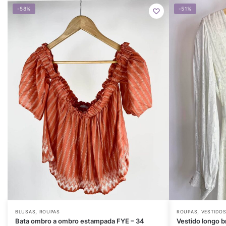
-58%
-51%
,
,
BLUSAS
ROUPAS
ROUPAS
VESTIDO
Bata ombro a ombro estampada FYE – 34
Vestido longo 