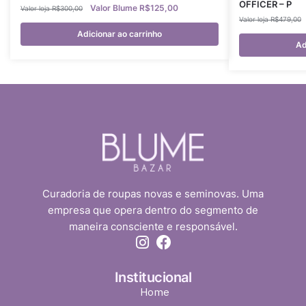
OFFICER – P
R$
125,00
R$
300,00
R$
479,00
Adicionar ao carrinho
Ad
Curadoria de roupas novas e seminovas. Uma
empresa que opera dentro do segmento de
maneira consciente e responsável.
Institucional
Home