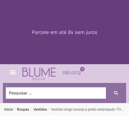
Parcele em até 8x sem juros
0
Quem Somos
Impacto Blume
Acessar conta
R$
0,00
Início
Roupas
Vestidos
Vestido longo laranja e preto estampado TOTEM – PP
/
/
/