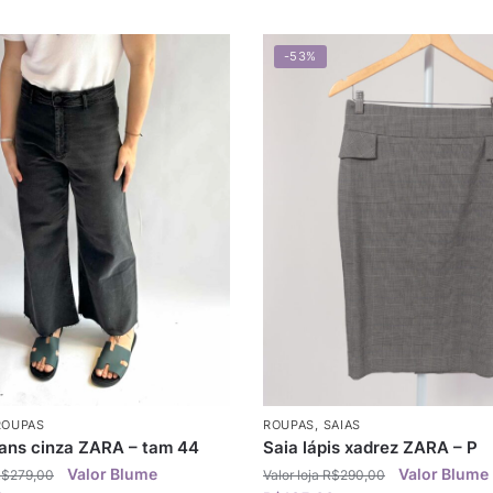
-53%
ROUPAS
ROUPAS
,
SAIAS
eans cinza ZARA – tam 44
Saia lápis xadrez ZARA – P
R$
279,00
R$
290,00