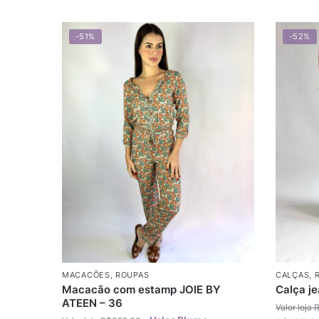
-51%
-52%
MACACÕES
,
ROUPAS
CALÇAS
,
Macacão com estamp JOIE BY
Calça j
ATEEN – 36