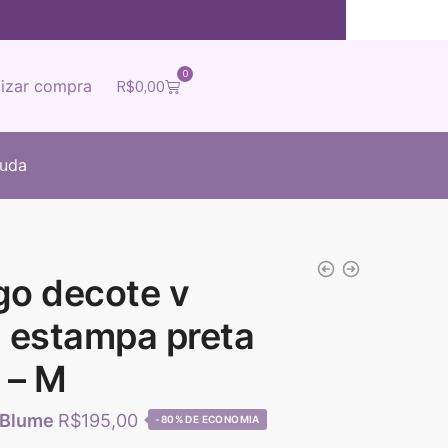
0
lizar compra
R$
0,00
juda
go decote v
 estampa preta
 – M
R$
195,00
-80%