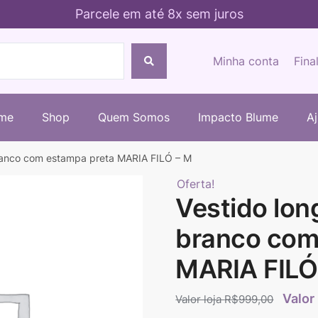
Parcele em até 8x sem juros
Minha conta
Fina
me
Shop
Quem Somos
Impacto Blume
A
ranco com estampa preta MARIA FILÓ – M
Oferta!
Vestido lon
branco com
MARIA FILÓ
R$
999,00