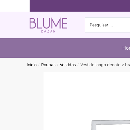
Ho
Início
Roupas
Vestidos
Vestido longo decote v b
/
/
/