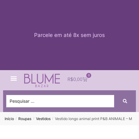
Parcele em até 8x sem juros
0
Quem Somos
Impacto Blume
Acessar conta
R$
0,00
Início
Roupas
Vestidos
Vestido longo animal print P&B ANIMALE – M
/
/
/