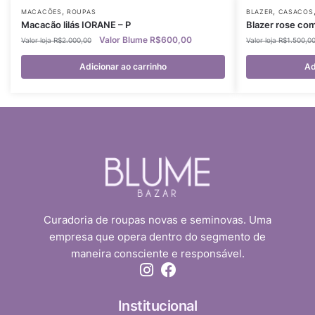
,
,
MACACÕES
ROUPAS
BLAZER
CASACOS
Macacão lilás IORANE – P
Blazer rose com
R$
600,00
R$
2.000,00
R$
1.500,0
Adicionar ao carrinho
Ad
Curadoria de roupas novas e seminovas. Uma
empresa que opera dentro do segmento de
maneira consciente e responsável.
Institucional