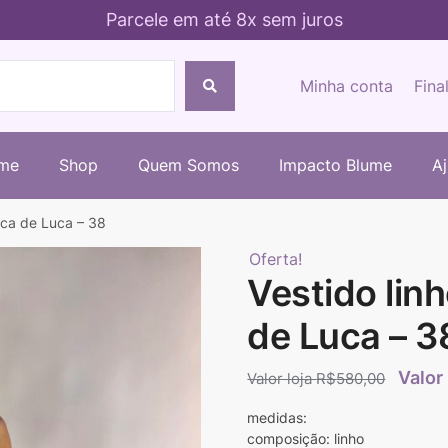
Parcele em até 8x sem juros
Minha conta
Fina
me
Shop
Quem Somos
Impacto Blume
A
nca de Luca – 38
Oferta!
Vestido lin
de Luca – 3
R$
580,00
medidas:
composição: linho