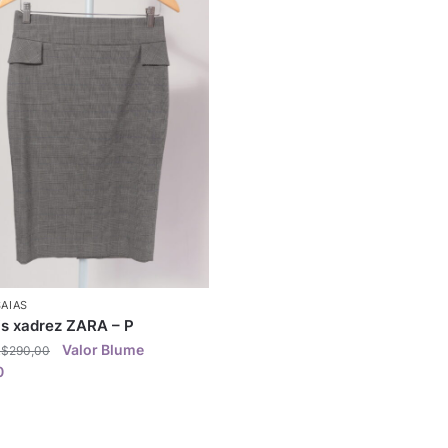
SAIAS
is xadrez ZARA – P
R$
290,00
0