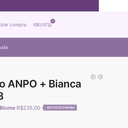
0
lizar compra
R$
0,00
juda
ho ANPO + Bianca
8
R$
235,00
-59%