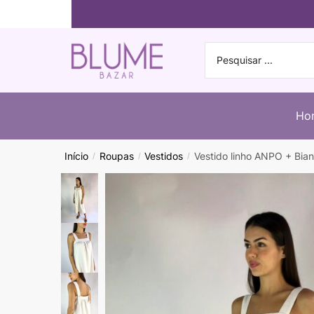
Ho
Início
Roupas
Vestidos
Vestido linho ANPO + Bia
/
/
/