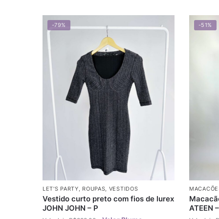
-79%
-51%
LET'S PARTY
,
ROUPAS
,
VESTIDOS
MACACÕE
Vestido curto preto com fios de lurex
Macacão
JOHN JOHN – P
ATEEN –