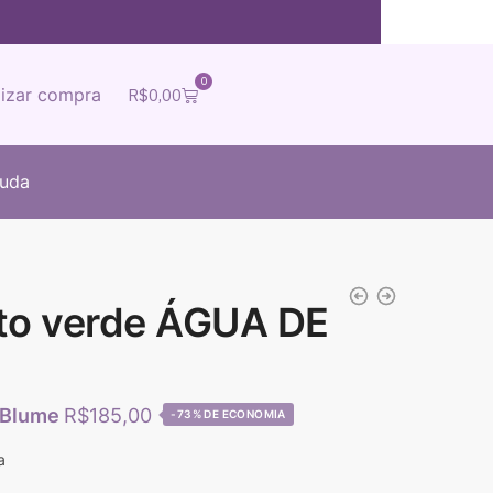
0
lizar compra
R$
0,00
juda
rto verde ÁGUA DE
R$
185,00
-73%
a