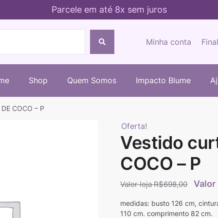
Parcele em até 8x sem juros
Minha conta
Fina
me
Shop
Quem Somos
Impacto Blume
A
A DE COCO – P
Oferta!
Vestido cu
COCO – P
R$
698,00
medidas: busto 126 cm, cintur
110 cm. comprimento 82 cm.