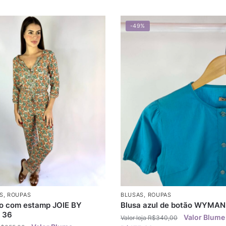
-49%
S
,
ROUPAS
BLUSAS
,
ROUPAS
 com estamp JOIE BY
Blusa azul de botão WYMAN
 36
R$
340,00