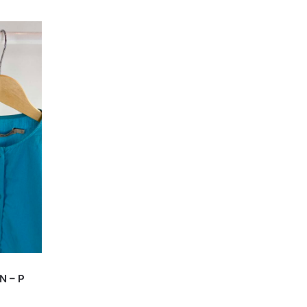
N – P