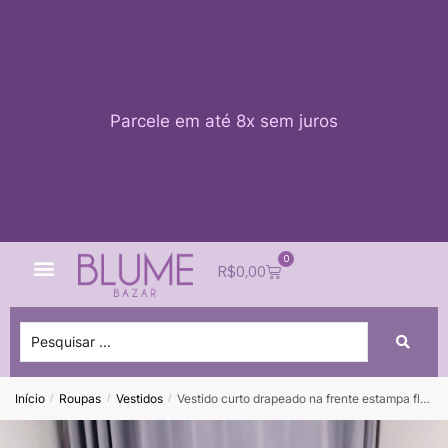
Parcele em até 8x sem juros
0
Quem Somos
Impacto Blume
Acessar conta
R$
0,00
Início
Roupas
Vestidos
Vestido curto drapeado na frente estampa floral ZARA – P – VENDIDO SISTEMA OTO
/
/
/