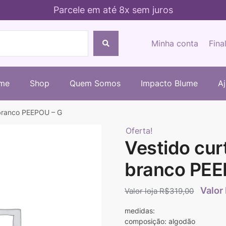
Parcele em até 8x sem juros
Minha conta
Fina
me
Shop
Quem Somos
Impacto Blume
A
 branco PEEPOU – G
Oferta!
Vestido cur
branco PEE
R$
319,00
medidas:
composição: algodão