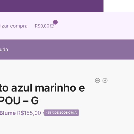
0
lizar compra
R$
0,00
juda
to azul marinho e
POU – G
R$
155,00
-51%