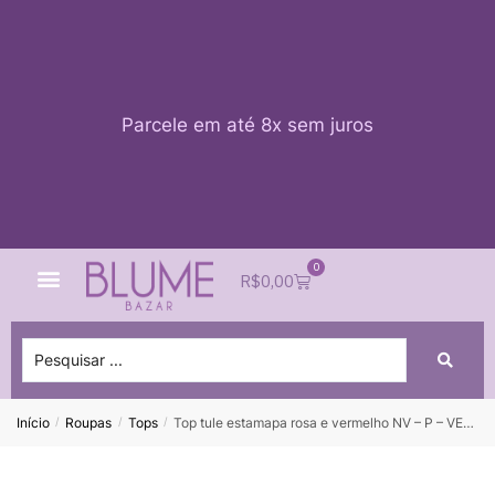
Parcele em até 8x sem juros
0
Quem Somos
Impacto Blume
Acessar conta
R$
0,00
Início
Roupas
Tops
Top tule estamapa rosa e vermelho NV – P – VENDIDO SISTEMA OTO
/
/
/