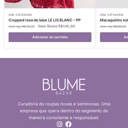
SEM CATEGORIA
SEM CATEGORIA
Cropped rosa de laise LE LIS BLANC – PP
Macaquinho es
R$
145,00
R$
700,00
R$
388,00
Adicionar ao carrinho
Ad
Curadoria de roupas novas e seminovas. Uma
empresa que opera dentro do segmento de
maneira consciente e responsável.