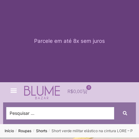
Parcele em até 8x sem juros
0
Quem Somos
Impacto Blume
Acessar conta
R$
0,00
Início
Roupas
Shorts
Short verde militar elástico na cintura LORE – P
/
/
/