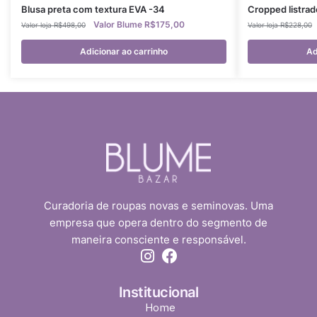
Blusa preta com textura EVA -34
Cropped listra
R$
175,00
R$
498,00
R$
228,00
Adicionar ao carrinho
Ad
Curadoria de roupas novas e seminovas. Uma
empresa que opera dentro do segmento de
maneira consciente e responsável.
Institucional
Home