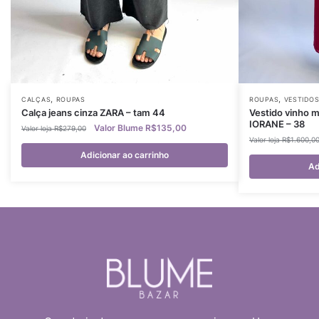
,
,
CALÇAS
ROUPAS
ROUPAS
VESTIDO
Calça jeans cinza ZARA – tam 44
Vestido vinho 
IORANE – 38
R$
135,00
R$
279,00
R$
1.600,0
Adicionar ao carrinho
Ad