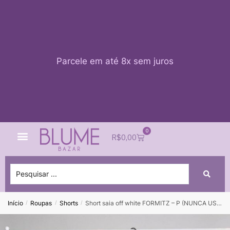
Parcele em até 8x sem juros
0
Quem Somos
Impacto Blume
Acessar conta
R$
0,00
Início
Roupas
Shorts
Short saia off white FORMITZ – P (NUNCA USADO)
/
/
/