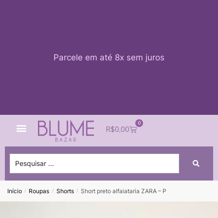
Parcele em até 8x sem juros
0
Quem Somos
Impacto Blume
Acessar conta
R$
0,00
Início
Roupas
Shorts
Short preto alfaiataria ZARA – P
/
/
/