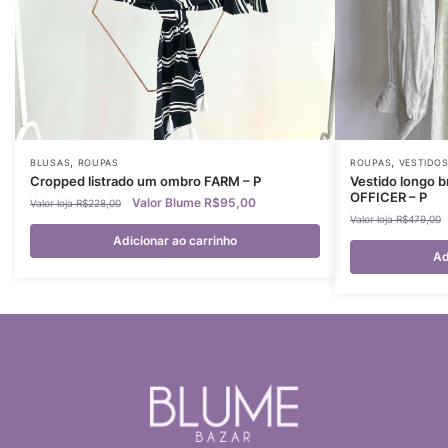
,
,
BLUSAS
ROUPAS
ROUPAS
VESTIDO
Cropped listrado um ombro FARM – P
Vestido longo 
OFFICER – P
R$
95,00
R$
228,00
R$
479,00
Adicionar ao carrinho
Ad