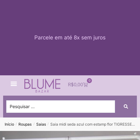
Parcele em até 8x sem juros
0
Quem Somos
Impacto Blume
Acessar conta
R$
0,00
Início
Roupas
Saias
Saia midi seda azul com estamp flor TIGRESSE – M
/
/
/