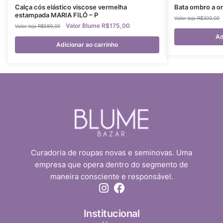
Calça cós elástico viscose vermelha
Bata ombro a o
estampada MARIA FILÓ – P
R$
300,00
R$
175,00
R$
589,00
Ad
Adicionar ao carrinho
Curadoria de roupas novas e seminovas. Uma
empresa que opera dentro do segmento de
maneira consciente e responsável.
Institucional