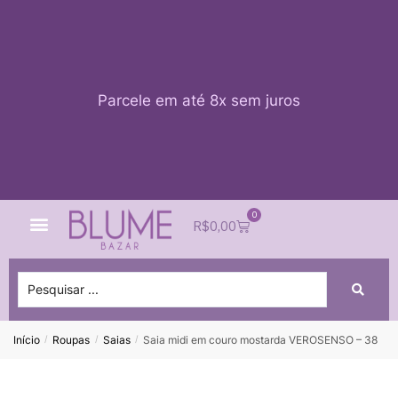
Parcele em até 8x sem juros
0
Quem Somos
Impacto Blume
Acessar conta
R$
0,00
Início
Roupas
Saias
Saia midi em couro mostarda VEROSENSO – 38
/
/
/