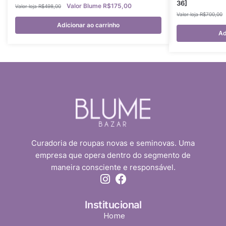
36]
R$
175,00
R$
498,00
R$
700,00
Adicionar ao carrinho
Ad
Curadoria de roupas novas e seminovas. Uma
empresa que opera dentro do segmento de
maneira consciente e responsável.
Institucional
Home