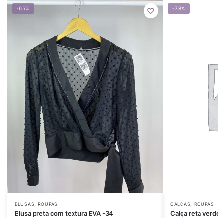
-65%
-78%
,
,
BLUSAS
ROUPAS
CALÇAS
ROUPAS
Blusa preta com textura EVA -34
Calça reta ver