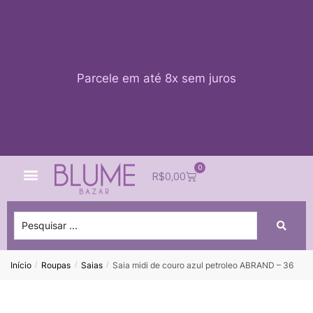
Parcele em até 8x sem juros
0
Quem Somos
Impacto Blume
Acessar conta
R$
0,00
Início
Roupas
Saias
Saia midi de couro azul petroleo ABRAND – 36
/
/
/