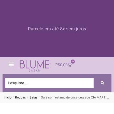
Parcele em até 8x sem juros
0
Quem Somos
Impacto Blume
Acessar conta
R$
0,00
Início
Roupas
Saias
Saia com estamp de onça degrade CIA MARTIMA – UNICO
/
/
/