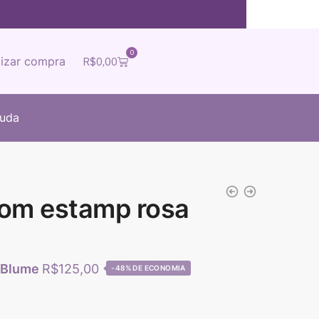
0
lizar compra
R$
0,00
juda
com estamp rosa
R$
125,00
-48%