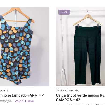
-85%
GORIA
SEM CATEGORIA
nho estampado FARM – P
Calça tricot verde musgo R
CAMPOS – 42
R$
388,00