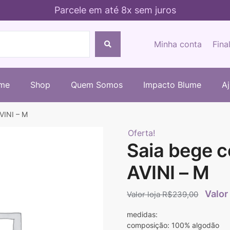
Parcele em até 8x sem juros
Minha conta
Fina
me
Shop
Quem Somos
Impacto Blume
A
VINI – M
Oferta!
Saia bege 
AVINI – M
R$
239,00
medidas:
composição: 100% algodão