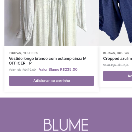
,
,
ROUPAS
VESTIDOS
BLUSAS
ROUPAS
Vestido longo branco com estamp cinza M
Cropped azul ma
OFFICER – P
R$
197,00
R$
235,00
R$
479,00
Ad
Adicionar ao carrinho