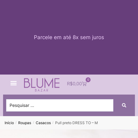
Parcele em até 8x sem juros
0
Quem Somos
Impacto Blume
Acessar conta
R$
0,00
Início
Roupas
Casacos
Pull preto DRESS TO – M
/
/
/