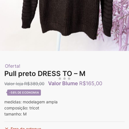
Oferta!
Pull preto DRESS TO – M
R$
165,00
R$
389,00
-58%
medidas: modelagem ampla
composição: tricot
tamanho: M
Fora de estoque