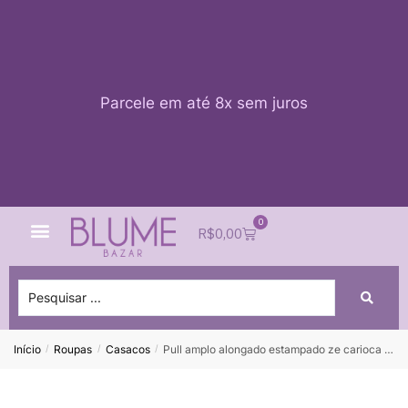
Parcele em até 8x sem juros
0
Quem Somos
Impacto Blume
Acessar conta
R$
0,00
Início
Roupas
Casacos
Pull amplo alongado estampado ze carioca FARM – M *NUNCA USADO*
/
/
/