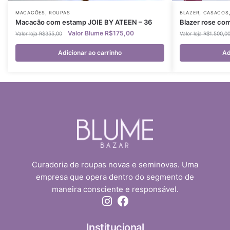
,
,
MACACÕES
ROUPAS
BLAZER
CASACOS
Macacão com estamp JOIE BY ATEEN – 36
Blazer rose com
R$
175,00
R$
355,00
R$
1.500,0
Adicionar ao carrinho
Ad
Curadoria de roupas novas e seminovas. Uma
empresa que opera dentro do segmento de
maneira consciente e responsável.
Institucional