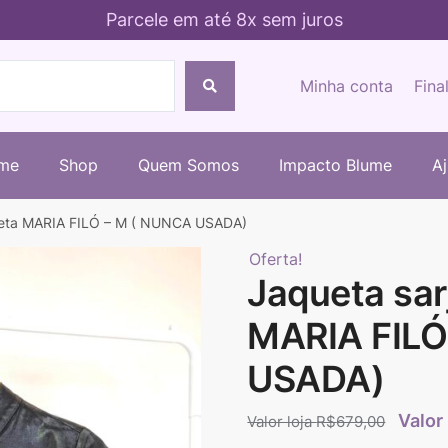
Parcele em até 8x sem juros
Minha conta
Fina
me
Shop
Quem Somos
Impacto Blume
A
preta MARIA FILÓ – M ( NUNCA USADA)
Oferta!
Jaqueta sar
MARIA FILÓ
USADA)
R$
679,00