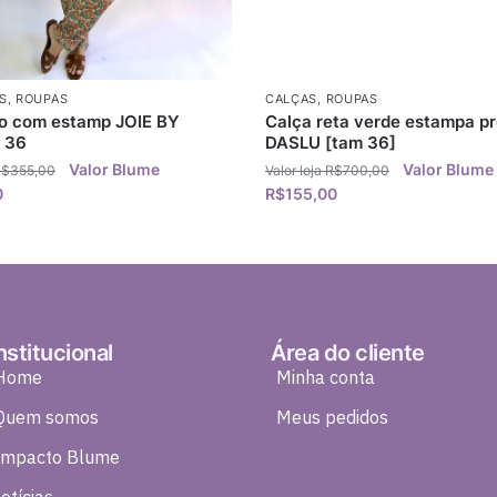
S
,
ROUPAS
CALÇAS
,
ROUPAS
 com estamp JOIE BY
Calça reta verde estampa pr
 36
DASLU [tam 36]
R$
355,00
R$
700,00
0
R$
155,00
nstitucional
Área do cliente
Home
Minha conta
Quem somos
Meus pedidos
Impacto Blume
otícias