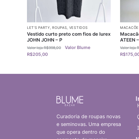
LET'S PARTY
,
ROUPAS
,
VESTIDOS
MACACÕE
Vestido curto preto com fios de lurex
Macacão
JOHN JOHN – P
ATEEN –
R$
998,00
R$
205,00
R$
175,0
I
Curadoria de roupas novas
e seminovas. Uma empresa
que opera dentro do
N