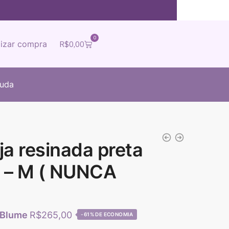
0
lizar compra
R$
0,00
juda
ja resinada preta
 – M ( NUNCA
R$
265,00
-61%