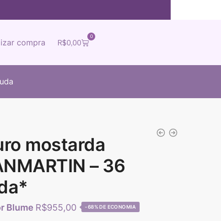
0
lizar compra
R$
0,00
juda
uro mostarda
ANMARTIN – 36
da*
R$
955,00
-68%