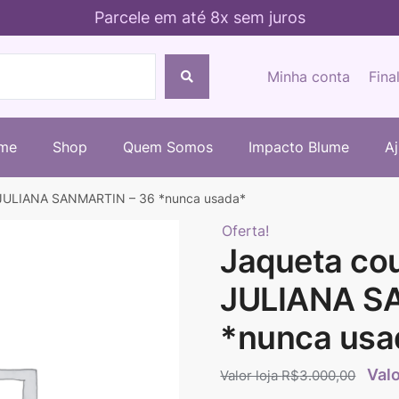
Parcele em até 8x sem juros
Minha conta
Fina
me
Shop
Quem Somos
Impacto Blume
A
 JULIANA SANMARTIN – 36 *nunca usada*
Oferta!
Jaqueta co
JULIANA S
*nunca usa
R$
3.000,00