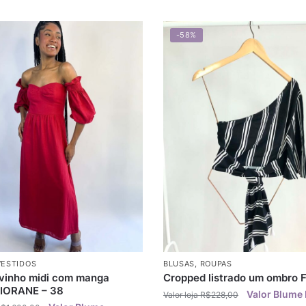
-58%
VESTIDOS
BLUSAS
,
ROUPAS
 vinho midi com manga
Cropped listrado um ombro 
 IORANE – 38
R$
228,00