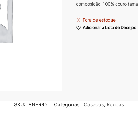
composição: 100% couro tam
Fora de estoque
Adicionar a Lista de Desejos
SKU:
ANFR95
Categorias:
Casacos
,
Roupas