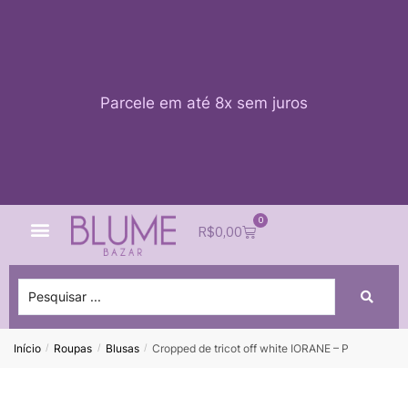
Parcele em até 8x sem juros
0
Quem Somos
Impacto Blume
Acessar conta
R$
0,00
Início
Roupas
Blusas
Cropped de tricot off white IORANE – P
/
/
/