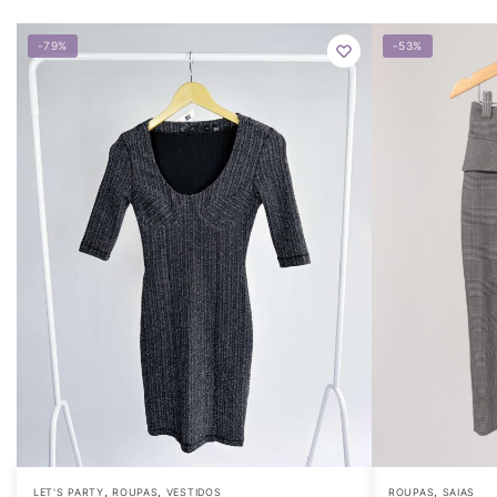
-79%
-53%
,
,
,
LET'S PARTY
ROUPAS
VESTIDOS
ROUPAS
SAIAS