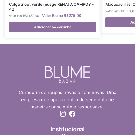
Calça tricot verde musgo RENATA CAMPOS –
Macacão lilás I
42
R$
2.000,0
R$
275,00
R$
1.850,00
Ad
Adicionar ao carrinho
Curadoria de roupas novas e seminovas. Uma
empresa que opera dentro do segmento de
maneira consciente e responsável.
Institucional