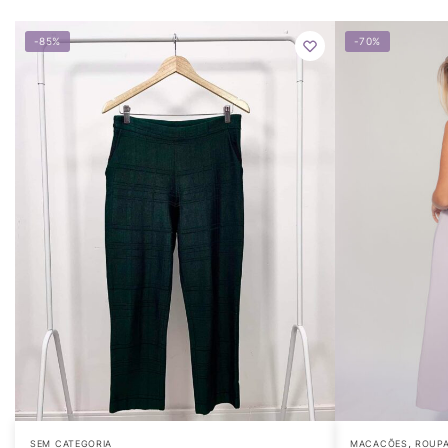
-85%
-70%
,
SEM CATEGORIA
MACACÕES
ROUP