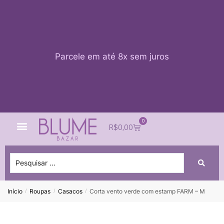
Parcele em até 8x sem juros
0
Quem Somos
Impacto Blume
Acessar conta
R$
0,00
Início
Roupas
Casacos
Corta vento verde com estamp FARM – M
/
/
/