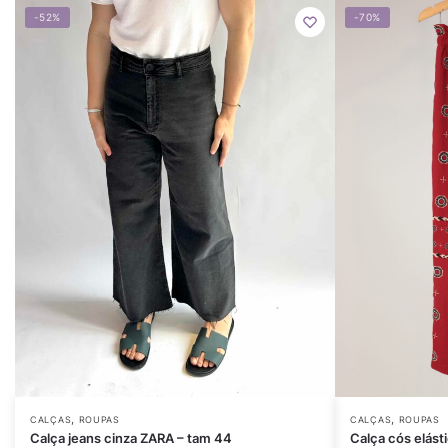
-52%
-70%
,
,
CALÇAS
ROUPAS
CALÇAS
ROUPAS
Calça jeans cinza ZARA – tam 44
Calça cós elást