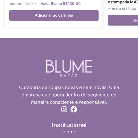
estampada MARI
R$
135,00
R$
279,00
R$
589,00
Adicionar ao carrinho
Ad
Curadoria de roupas novas e seminovas. Uma
empresa que opera dentro do segmento de
maneira consciente e responsável.
Institucional
Home