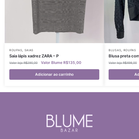
,
,
ROUPAS
SAIAS
BLUSAS
ROUPAS
Saia lápis xadrez ZARA – P
Blusa preta co
R$
135,00
R$
290,00
R$
498,00
Adicionar ao carrinho
Ad