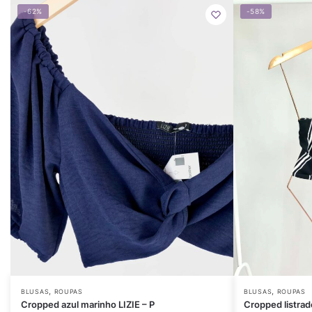
-62%
-58%
,
,
BLUSAS
ROUPAS
BLUSAS
ROUPAS
Cropped azul marinho LIZIE – P
Cropped listra