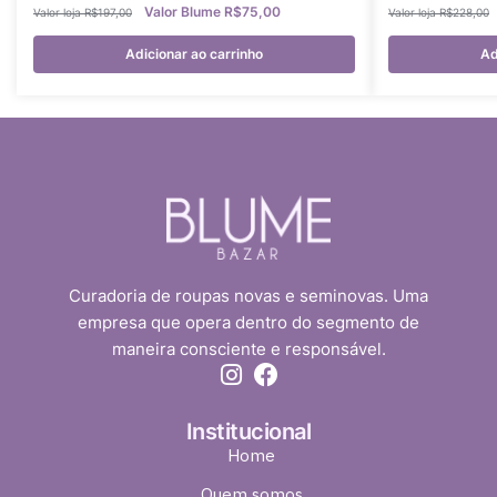
R$
75,00
R$
197,00
R$
228,00
Adicionar ao carrinho
Ad
Curadoria de roupas novas e seminovas. Uma
empresa que opera dentro do segmento de
maneira consciente e responsável.
Institucional
Home
Quem somos