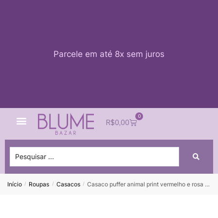
Parcele em até 8x sem juros
0
Quem Somos
Impacto Blume
Acessar conta
R$
0,00
Início
Roupas
Casacos
Casaco puffer animal print vermelho e rosa OPEN – PP
/
/
/