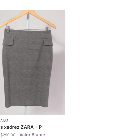
SAIAS
is xadrez ZARA – P
R$
290,00