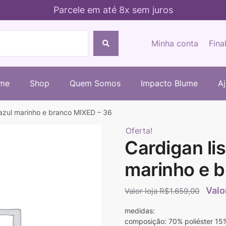
Parcele em até 8x sem juros
Minha conta
Fina
me
Shop
Quem Somos
Impacto Blume
A
 azul marinho e branco MIXED – 36
Oferta!
Cardigan lis
marinho e 
R$
1.659,00
medidas:
composição: 70% poliéster 15%