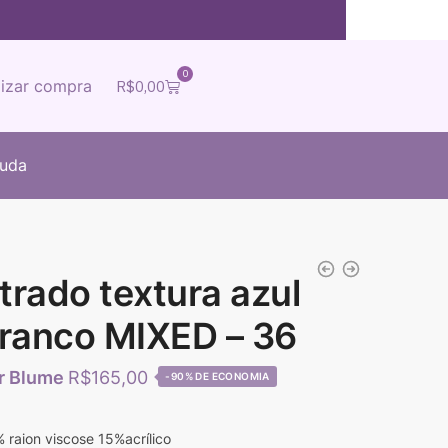
0
lizar compra
R$
0,00
juda
trado textura azul
branco MIXED – 36
R$
165,00
-90%
 raion viscose 15%acrílico