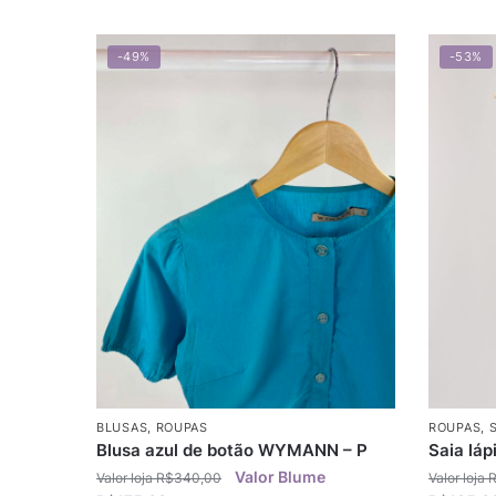
-49%
-53%
BLUSAS
,
ROUPAS
ROUPAS
,
Blusa azul de botão WYMANN – P
Saia láp
R$
340,00