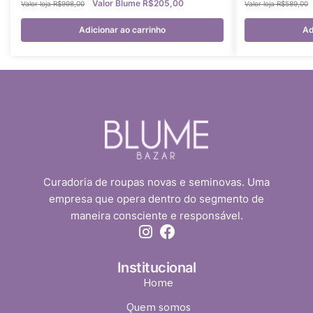
R$
205,00
R$
998,00
R$
589,00
Adicionar ao carrinho
Ad
Curadoria de roupas novas e seminovas. Uma
empresa que opera dentro do segmento de
maneira consciente e responsável.
Institucional
Home
Quem somos