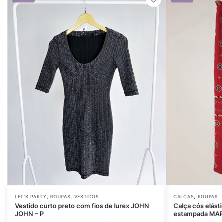
,
,
,
LET'S PARTY
ROUPAS
VESTIDOS
CALÇAS
ROUPAS
Vestido curto preto com fios de lurex JOHN
Calça cós elást
JOHN – P
estampada MARI