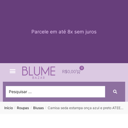
Parcele em até 8x sem juros
0
Quem Somos
Impacto Blume
Acessar conta
R$
0,00
Início
Roupas
Blusas
Camisa seda estampa onça azul e preto ATEEN – 36
/
/
/