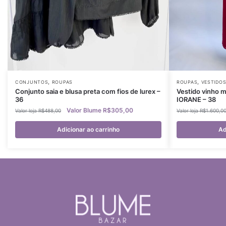
,
,
CONJUNTOS
ROUPAS
ROUPAS
VESTIDO
Conjunto saia e blusa preta com fios de lurex –
Vestido vinho 
36
IORANE – 38
R$
305,00
R$
488,00
R$
1.600,0
Adicionar ao carrinho
Ad