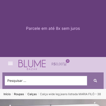
Parcele em até 8x sem juros
0
Quem Somos
Impacto Blume
Acessar conta
R$
0,00
Início
Roupas
Calças
Calça wide leg jeans listrada MARIA FILÓ – 38
/
/
/