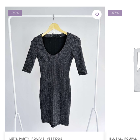
-79%
-57%
,
,
,
LET'S PARTY
ROUPAS
VESTIDOS
BLUSAS
ROUPAS