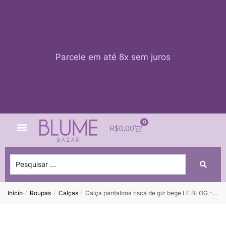
Parcele em até 8x sem juros
0
Quem Somos
Impacto Blume
Acessar conta
R$
0,00
Início
Roupas
Calças
Calça pantalona risca de giz bege LE BLOG – 36 ( NUNCA USADA)
/
/
/