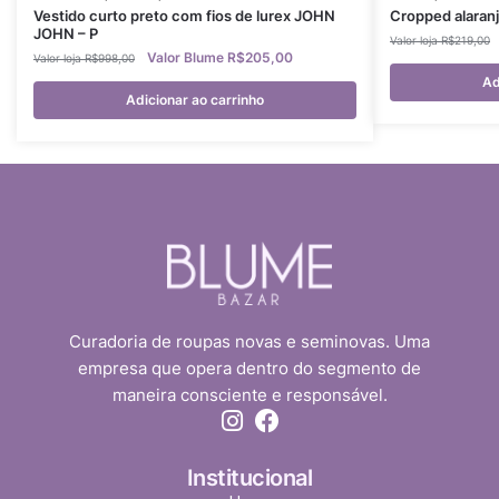
Vestido curto preto com fios de lurex JOHN
Cropped alaran
JOHN – P
R$
219,00
R$
205,00
R$
998,00
Ad
Adicionar ao carrinho
Curadoria de roupas novas e seminovas. Uma
empresa que opera dentro do segmento de
maneira consciente e responsável.
Institucional