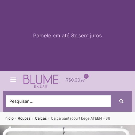
Parcele em até 8x sem juros
0
Quem Somos
Impacto Blume
Acessar conta
R$
0,00
Início
Roupas
Calças
Calça pantacourt bege ATEEN – 36
/
/
/