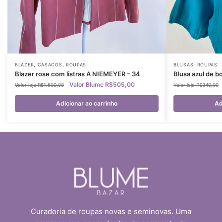
,
,
,
BLAZER
CASACOS
ROUPAS
BLUSAS
ROUPAS
Blazer rose com listras A NIEMEYER – 34
Blusa azul de 
R$
505,00
R$
1.500,00
R$
340,00
Adicionar ao carrinho
Ad
Curadoria de roupas novas e seminovas. Uma