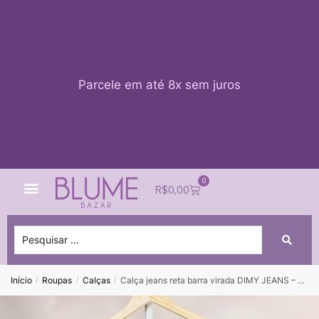
Parcele em até 8x sem juros
0
Quem Somos
Impacto Blume
Acessar conta
R$
0,00
Início
Roupas
Calças
Calça jeans reta barra virada DIMY JEANS – 36
/
/
/