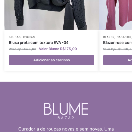
,
,
BLUSAS
ROUPAS
BLAZER
CASACOS
Blusa preta com textura EVA -34
Blazer rose com
R$
175,00
R$
498,00
R$
1.500,0
Adicionar ao carrinho
Ad
Curadoria de roupas novas e seminovas. Uma