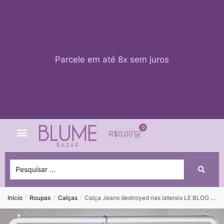
Parcele em até 8x sem juros
0
Quem Somos
Impacto Blume
Acessar conta
R$
0,00
Início
Roupas
Calças
Calça Jeans destroyed nas laterais LE BLOG – 36 (NUNCA USADA)
/
/
/