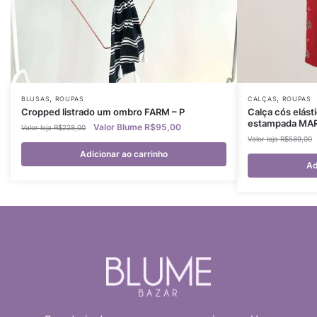
,
,
BLUSAS
ROUPAS
CALÇAS
ROUPAS
Cropped listrado um ombro FARM – P
Calça cós elást
estampada MARI
R$
95,00
R$
228,00
R$
589,00
Adicionar ao carrinho
Ad