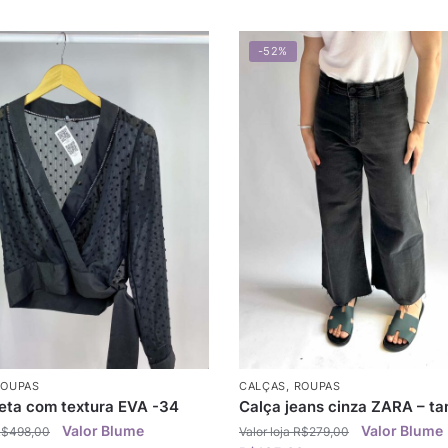
-52%
ROUPAS
CALÇAS
,
ROUPAS
reta com textura EVA -34
Calça jeans cinza ZARA – t
R$
498,00
R$
279,00