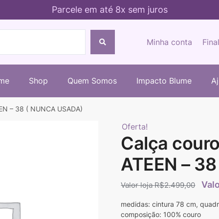
Parcele em até 8x sem juros
Minha conta
Fina
me
Shop
Quem Somos
Impacto Blume
A
TEEN – 38 ( NUNCA USADA)
Oferta!
Calça couro 
ATEEN – 3
R$
2.499,00
medidas: cintura 78 cm, quad
composição: 100% couro