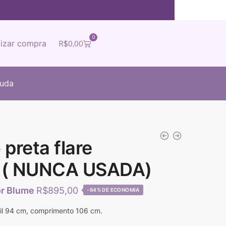
0
lizar compra
R$
0,00
juda
preta flare
8 ( NUNCA USADA)
R$
895,00
-64%
ril 94 cm, comprimento 106 cm.