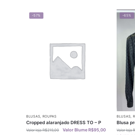
-57%
-65%
BLUSAS
,
ROUPAS
BLUSAS
,
Cropped alaranjado DRESS TO – P
Blusa p
R$
95,00
R$
219,00