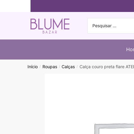
Ho
Início
Roupas
Calças
Calça couro preta flare A
/
/
/