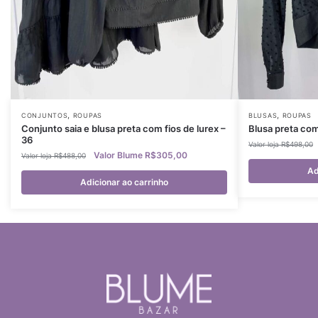
,
,
CONJUNTOS
ROUPAS
BLUSAS
ROUPAS
Conjunto saia e blusa preta com fios de lurex –
Blusa preta co
36
R$
498,00
R$
305,00
R$
488,00
Ad
Adicionar ao carrinho