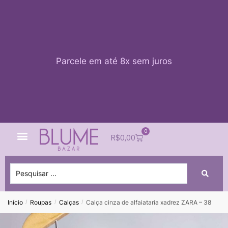
Parcele em até 8x sem juros
0
Quem Somos
Impacto Blume
Acessar conta
R$
0,00
Início
Roupas
Calças
Calça cinza de alfaiataria xadrez ZARA – 38
/
/
/