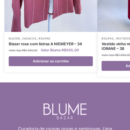
,
,
,
BLAZER
CASACOS
ROUPAS
ROUPAS
VESTIDO
Blazer rose com listras A NIEMEYER – 34
Vestido vinho 
IORANE – 38
R$
505,00
R$
1.500,00
R$
1.600,0
Adicionar ao carrinho
Ad
Curadoria de roupas novas e seminovas. Uma