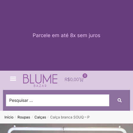
Parcele em até 8x sem juros
0
Quem Somos
Impacto Blume
Acessar conta
R$
0,00
Início
Roupas
Calças
Calça branca SOUQ – P
/
/
/