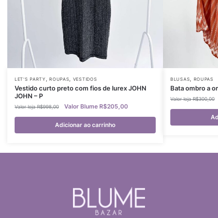
,
,
,
LET'S PARTY
ROUPAS
VESTIDOS
BLUSAS
ROUPAS
Vestido curto preto com fios de lurex JOHN
Bata ombro a o
JOHN – P
R$
300,00
R$
205,00
R$
998,00
Ad
Adicionar ao carrinho