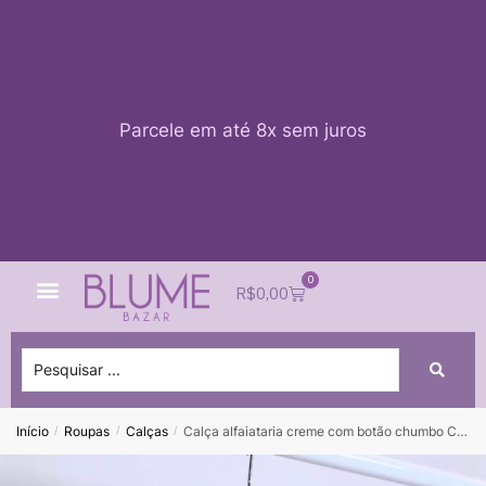
Parcele em até 8x sem juros
0
Quem Somos
Impacto Blume
Acessar conta
R$
0,00
Início
Roupas
Calças
Calça alfaiataria creme com botão chumbo CORTELLE – M
/
/
/