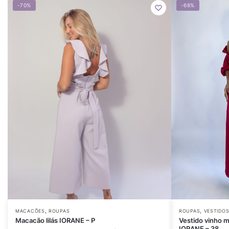
-70%
-68%
,
,
MACACÕES
ROUPAS
ROUPAS
VESTIDO
Macacão lilás IORANE – P
Vestido vinho 
IORANE – 38