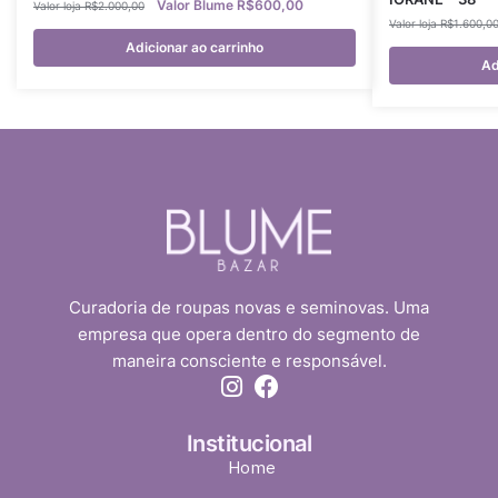
R$
600,00
R$
2.000,00
R$
1.600,0
Adicionar ao carrinho
Ad
Curadoria de roupas novas e seminovas. Uma
empresa que opera dentro do segmento de
maneira consciente e responsável.
Institucional
Home