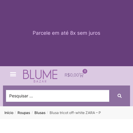
Parcele em até 8x sem juros
0
Quem Somos
Impacto Blume
Acessar conta
R$
0,00
Início
Roupas
Blusas
Blusa tricot off-white ZARA – P
/
/
/