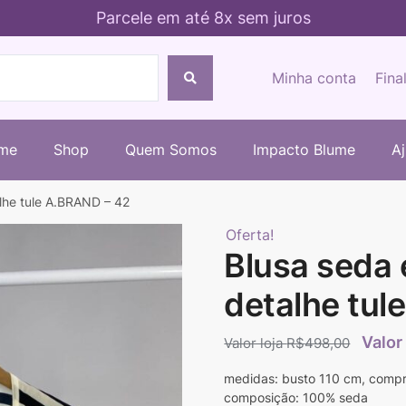
Parcele em até 8x sem juros
Minha conta
Fina
me
Shop
Quem Somos
Impacto Blume
A
lhe tule A.BRAND – 42
Oferta!
Blusa seda
detalhe tul
R$
498,00
medidas: busto 110 cm, comp
composição: 100% seda