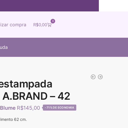
0
lizar compra
R$
0,00
juda
 estampada
e A.BRAND – 42
R$
145,00
-71%
rimento 62 cm.