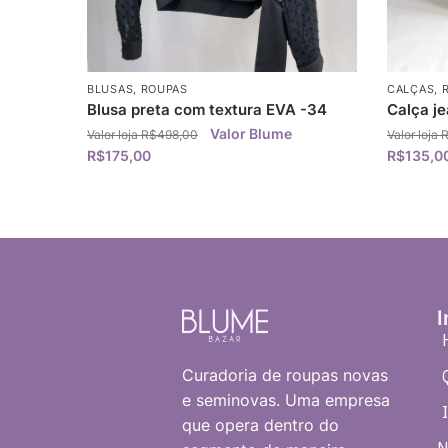
BLUSAS
,
ROUPAS
CALÇAS
,
Blusa preta com textura EVA -34
Calça j
R$
498,00
R$
175,00
R$
135,0
I
Curadoria de roupas novas
e seminovas. Uma empresa
que opera dentro do
N