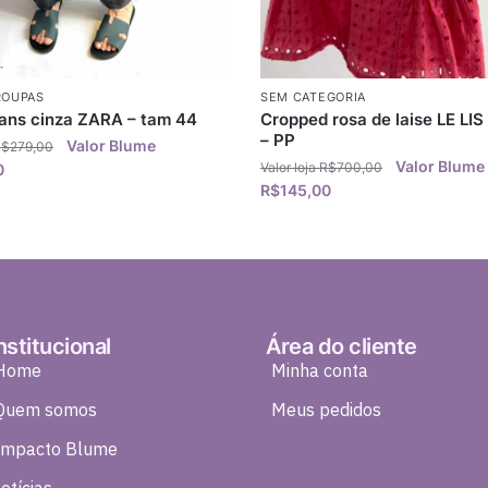
ROUPAS
SEM CATEGORIA
eans cinza ZARA – tam 44
Cropped rosa de laise LE LI
– PP
R$
279,00
R$
700,00
0
R$
145,00
nstitucional
Área do cliente
Home
Minha conta
Quem somos
Meus pedidos
Impacto Blume
otícias