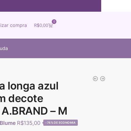
0
lizar compra
R$
0,00
juda
 longa azul
m decote
o A.BRAND – M
R$
135,00
-74%