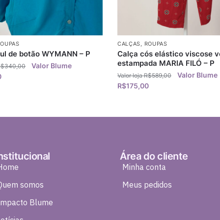
ROUPAS
CALÇAS
,
ROUPAS
zul de botão WYMANN – P
Calça cós elástico viscose 
estampada MARIA FILÓ – P
R$
340,00
R$
589,00
0
R$
175,00
nstitucional
Área do cliente
Home
Minha conta
Quem somos
Meus pedidos
Impacto Blume
otícias