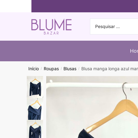
Ho
Início
Roupas
Blusas
Blusa manga longa azul ma
/
/
/