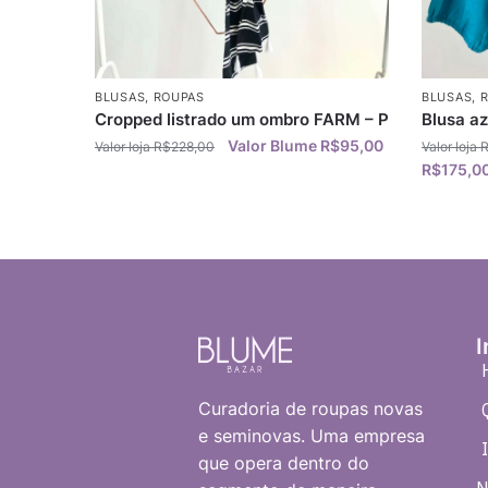
BLUSAS
,
ROUPAS
BLUSAS
,
Cropped listrado um ombro FARM – P
Blusa a
R$
95,00
R$
228,00
R$
175,0
I
Curadoria de roupas novas
e seminovas. Uma empresa
que opera dentro do
N