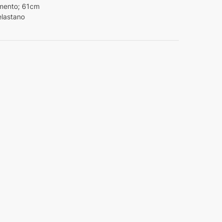
mento; 61cm
elastano