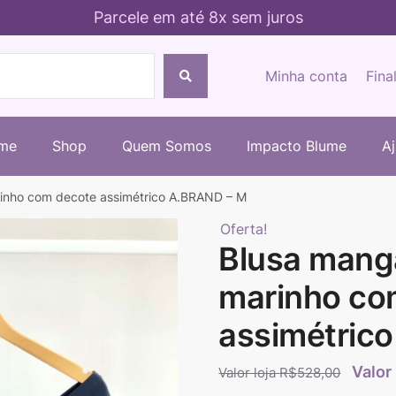
Parcele em até 8x sem juros
Minha conta
Fina
me
Shop
Quem Somos
Impacto Blume
A
rinho com decote assimétrico A.BRAND – M
Oferta!
Blusa manga
marinho co
assimétric
R$
528,00