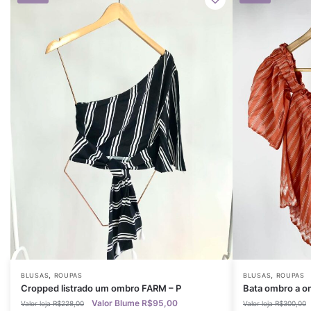
,
,
BLUSAS
ROUPAS
BLUSAS
ROUPAS
Cropped listrado um ombro FARM – P
Bata ombro a o
R$
95,00
R$
228,00
R$
300,00