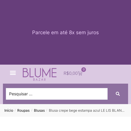
Parcele em até 8x sem juros
0
Quem Somos
Impacto Blume
Acessar conta
R$
0,00
Início
Roupas
Blusas
Blusa crepe bege estampa azul LE LIS BLANC – G
/
/
/