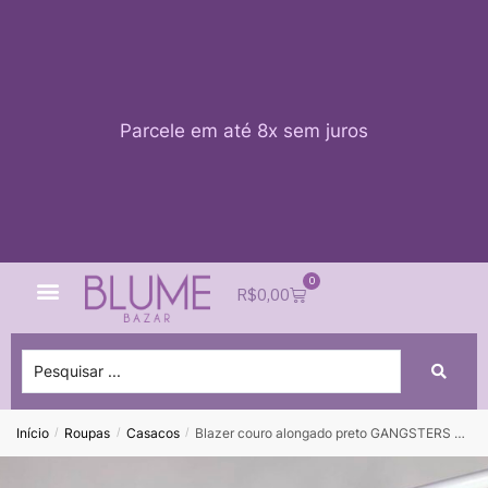
Parcele em até 8x sem juros
0
Quem Somos
Impacto Blume
Acessar conta
R$
0,00
Início
Roupas
Casacos
Blazer couro alongado preto GANGSTERS – M
/
/
/