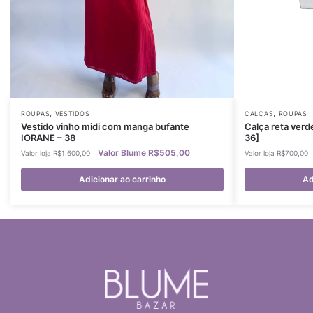
,
,
ROUPAS
VESTIDOS
CALÇAS
ROUPAS
Vestido vinho midi com manga bufante
Calça reta ver
IORANE – 38
36]
R$
505,00
R$
1.600,00
R$
700,00
Adicionar ao carrinho
Ad